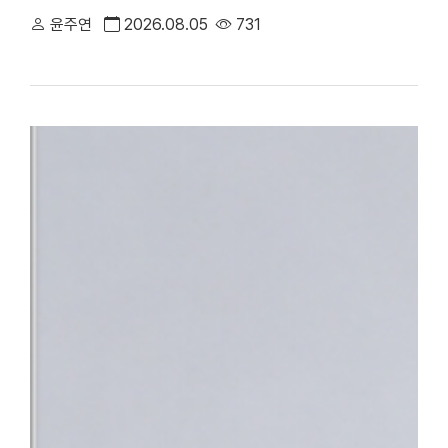
만족도에서 전국 3위에 오른 데 이어, 지역 내 중증 정신응급 환
윤주연
2026.08.05
731
대표하는 의료기관으로서의 역할과 책임을 강화하고 있다.△ 단국대
평가 전국 3위 달성 단국대병원은 최근 건강보험심사평가원이 발표한
95.95점을 획득하며 최고 등급인 ‘1등급’을 받았다. 전국 47개 상급
체 평가 대상 기관 중에서도 종합 4위에 올랐다. 특히 전국적으로 점
만나 이야기할 기회’, ‘회진시간 관련 정보 제공’, ‘투약·검사·처치 
점수를 기록했다. 단국대병원은 스마트 전산 시스템을 적극 도입·활
료 정보를 실시간으로 명확하게 제공함으로써, 회진 불확실성 및 의
답함을 크게 해소했다.△ 환자의 질환에 대한 위로와 공감을 위해 
함께 ▲환자 참여형 야외정원 동행 캠페인 ▲교직원 중심 ‘단아한 봉
어를 지속해 왔으며 ▲환자경험 상시 조사 시스템 ▲퇴원환자 해피콜
에서 환자의 목소리를 세심하게 반영하고 있다.■ “충남지역 정신
정 최상의 환자 중심 서비스 입증과 더불어, 지역사회의 응급의료 체
복지부는 지난 4일 단국대병원을 충남지역 최초 ‘권역정신응급의료
자해나 자살 시도 등으로 생명이 위험하거나 신체적 응급처치가 필요
합진료를 제공하는 기관이다. 그동안 충남 지역에는 권역정신응급