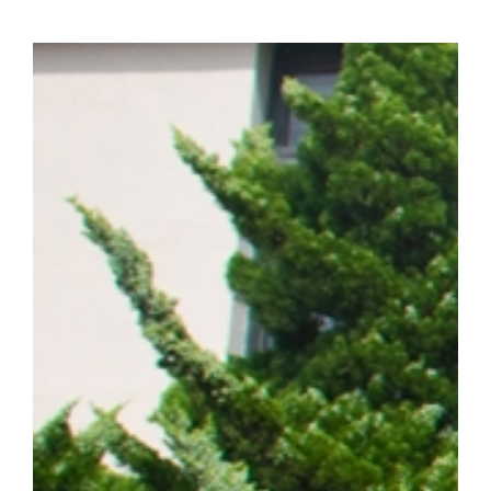
화학·분자생물학 분야 세계적 권위의 국제학술지 『Signal Transducti
치료)』(2025년 IF=81.2, JCR 상위 0.2%) 온라인판에 게재됐다. (
amplification confers acquired erlotinib resistance in non
계 암 사망 원인 1위를 차지하는 대표적인 난치성 질환이다. 이 가
는 가장 흔한 유형이다. 특히 동양인 비소세포폐암 환자의 40~50%
적항암제가 주요 치료제로 활용되고 있다. ▲EGFR 돌연변이 폐암 
제시 EGFR 표적항암제는 초기 치료 효과가 뛰어나지만, 치료가
암이 재발할 수 있다는 한계가 있다. 이에 따라 내성 발생 원인을 
구의 주요 과제로 꼽혀 왔다. 연구팀은 폐암 세포 모델을 대상으로
약물 내성을 획득한 일부 암세포에서 염색체 밖 DNA인 ecDNA가 
를 통해 RAF1 유전자가 비정상적으로 증폭되며, 이러한 변화가 E
사실을 규명했다. 이어 다양한 세포 및 동물모델을 활용한 실험을 통
차단하면 기존 EGFR 표적항암제에 대한 반응성이 회복되는 것을 
ecDNA와 RAF1을 새로운 치료 표적으로 제시하고, 기존 EGF
약물 내성과 재발을 극복할 수 있는 혁신 임상 패러다임 제시했다는 점
형성에 의한 비소세포폐암의 진화와 내성 획득 과정을 체계적으로 규명