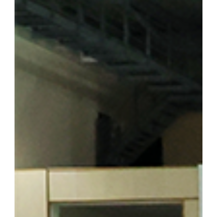
숭고한 희생정신을 기리며 독립운동의 의미를 되새겼다. ▲ 뤼순
을 방문한 해외학술탐방단 ▲ 용정에 위치한 명동학교를 방문한 
범정 선생 일가가 정착했던 요녕성 안동시 오룡배 소학교와 오룡배역
이어가던 시기 가족과 함께 머물렀던 삶의 터전으로, 훗날 우리 대학
기도 하다. 박성순 교수(사학과·석주선기념박물관장)는 오룡배 
창학정신을 설명하며 설립자의 삶과 발자취를 소개했다. 참가자들은
의 독립 정신을 대학의 창학 이념으로 계승해 온 그의 삶과 헌신을
를 양성한 신흥무관학교 터를 방문한 해외학술탐방단 ▲ 반석현 연
찾은 해외학술탐방단 범정 선생은 조국의 광복을 가슴에 안고 만주
안내하는 역할도 맡았다. 신흥무관학교로 향하는 청년들은 서울‧평양‧
있던 동순창사는 신흥무관학교로 향하는 청년들을 범정 선생이 일제
탐방단은 만주 서간도에 설립된 최초의 독립군 양성기관인 신흥무관
는 범정 선생이 독립운동 자금을 마련하기 위해 운영했던 정미소 터
금을 큰 독에 숨겨 두었다가 소만(蘇滿) 국경에서 무기를 구입하는
일본군 헌병 수비대에 의해 불타 현재는 공터만 남아 있다. 탐방 
정 선생의 독립운동」을 주제로 특강을 진행해 큰 호응을 얻었다. 