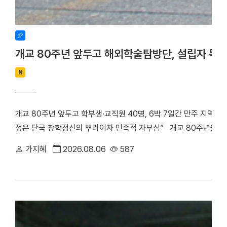
개교 80주년 앞두고 해외학술탐방단, 설립자 독
N
개교 80주년 앞두고 학부생·교직원 40명, 6박 7일간 만주 지역 
정은 단국 창학정신의 뿌리이자 민족적 자부심” 개교 80주년을 앞
립자 범정 장형 선생의 독립운동 발자취를 따라 만주 지역 항일투
가지혜
2026.08.06
587
최호진 단장(비서실장)을 중심으로 학부생 25명과 교직원 15명 등 총
박 7일간 중국 만주 일대를 답사하며 설립자의 독립 정신과 창학 
은 다롄, 안동(오룡배), 이도백하, 용정, 연길, 삼원포, 하얼빈 등 
으로 탐방단은 한·중 독립운동가들의 재판이 열린 뤼순관동법원전시관
많은 독립운동가들이 순국한 뤼순일아감옥박물관을 방문했다. 참가