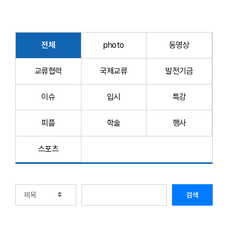
전체
photo
동영상
교류협력
국제교류
발전기금
이슈
입시
특강
피플
학술
행사
스포츠
검색