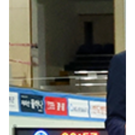
답사의 현재적 의미와 민족사학 단국대학의 홍보 방안」을 주제로 조
군(전자전기공학부 2학년)이 속한 팀은 「독립운동가가 세운 대학,
발표해 최우수상을 수상했다. ▲ 박성순 교수는 「단국대학의 창학정
행했다. ▲ 해외학술탐방단은 마지막 일정으로 하얼빈 소피아성당을
을 되새겼다. 최정우 군은 "범정 선생의 독립운동 현장을 직접 
숨 쉬고 있다는 것을 느꼈다"라며 "독립운동가가 세운 민족사학이라
자 더 널리 알려야 할 소중한 자산이라고 생각한다"라고 밝혔다. 
행적은 우리 대학 창학 정신의 뿌리이자 민족적 자부심"이라며 "
과 조국 광복을 위해 헌신한 설립자의 정신을 역사 현장에서 직접 체
기는 뜻깊은 시간이었다"고 밝혔다. 한편, 학생처는 개교 80주년을
을 더욱 깊이 되새길 수 있는 의미 있는 해외학술탐방을 기획하고 