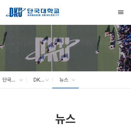
Skip to Main Content
menu
단국대 소식
DKU News
뉴스
뉴스