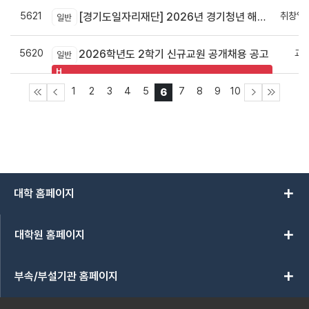
5621
취창업
[경기도일자리재단] 2026년 경기청년 해외진출사업 2기 모집(일본)
일반
5620
교
2026학년도 2학기 신규교원 공개채용 공고
일반
H
1
2
3
4
5
7
8
9
10
6
add
대학 홈페이지
add
대학원 홈페이지
add
부속/부설기관 홈페이지