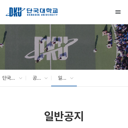
Skip to Main Content
menu
단국대 소식
공지사항
일반공지
일반공지