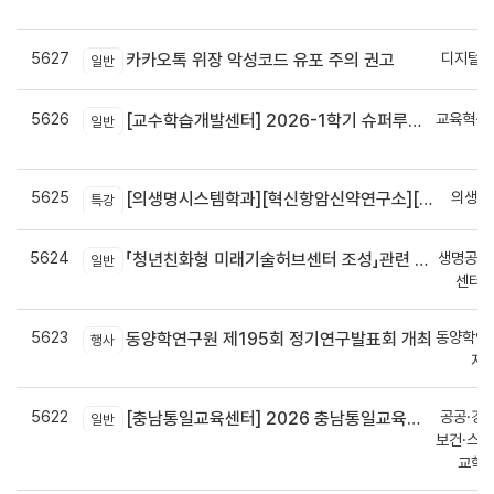
신
5627
디지털인
카카오톡 위장 악성코드 유포 주의 권고
일반
5626
교육혁신
[교수학습개발센터] 2026-1학기 슈퍼루키-미래 교육 워크숍 신청 재안내
일반
신
5625
의생명
[의생명시스템학과][혁신항암신약연구소][난치성 내성암 극복 차세대 신약개발 글로벌 사업단] 초청세미나
특강
5624
생명공학
「청년친화형 미래기술허브센터 조성」관련 의견수렴 설문
일반
센터 
5623
동양학연
동양학연구원 제195회 정기연구발표회 개최
행사
지
5622
공공·경
[충남통일교육센터] 2026 충남통일교육센터 시민대학 수강생 모집
일반
보건·스
교학