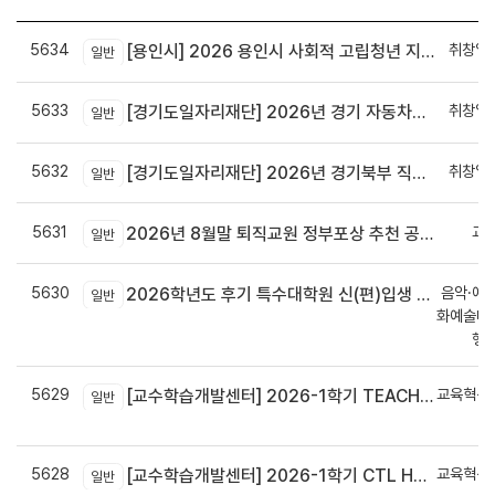
5634
취창업
[용인시] 2026 용인시 사회적 고립청년 지원사업 동행프로그램 활동가 모집
일반
5633
취창업
[경기도일자리재단] 2026년 경기 자동차산업 맞춤형 채용지원 사업 참여자(구직자) 모집
일반
5632
취창업
[경기도일자리재단] 2026년 경기북부 직업교육 교육생 모집(ERP·지게차 물류관리 실무자/승강기 전문가 양성과정)
일반
5631
교
2026년 8월말 퇴직교원 정부포상 추천 공개검증
일반
5630
음악·예
2026학년도 후기 특수대학원 신(편)입생 모집일정
일반
화예술대
행
5629
교육혁신
[교수학습개발센터] 2026-1학기 TEACH with CTL(수업컨설팅) 신청 안내
일반
신
5628
교육혁신
[교수학습개발센터] 2026-1학기 CTL Hero(교수자문단) 모집 연장 안내
일반