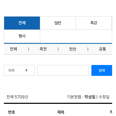
전체
일반
특강
행사
전체
죽전
천안
공통
검색
전체 5709건
기본정렬
:
작성일
|
수정일
번호
제목
작