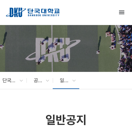
Skip to Main Content
menu
단국대 소식
공지사항
일반공지
일반공지