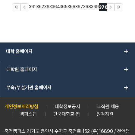
361
362
363
364
365
366
367
368
369
370
add
대학 홈페이지
add
대학원 홈페이지
add
부속/부설기관 홈페이지
개인정보처리방침
대학정보공시
교직원 채용
캠퍼스맵
단국대학교 앱
원격지원
죽전캠퍼스 경기도 용인시 수지구 죽전로 152 (우)16890 / 천안캠