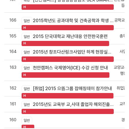
특강
등상
H
166
공학교육
2015학년도 공과대학 및 건축공학과 학생 포트폴리오 경진대회
일반
H
165
총무
2015 단국대학교 재난대응 안전한국훈련
일반
H
164
사업
2015년 창조다산링크사업단 하계 현장실습 프로그램 학생참여자 모집 공고
일반
H
163
교양교육
천안캠퍼스 국제영어(ICE) 수강 신청 안내
일반
행정팀
H
162
취업진로
[취업] 2015 으뜸그룹 잡매칭데이 참가안내
일반
H
161
교직
2015년도 교육부 교,사대 졸업자 해외진출 지원사업
일반
H
160
경제
일반
H