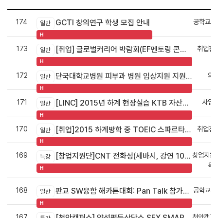
174
공학교육
GCTI 창의연구 학생 모집 안내
일반
H
173
취업진로
[취업] 글로벌커리어 박람회(EF멘토링 콘서트) 개최 안내
일반
H
172
의
단국대학교병원 피부과 병원 임상지원 지원자 모집- 노화 및 염증 피부의 유전자 발현 분석
일반
H
171
사업
[LINC] 2015년 하계 현장실습 KTB 자산운영, 닐슨코리아 지원자 모집
일반
H
170
취업진로
[취업]2015 하계방학 중 TOEIC 스파르타 집중 교육 안내
일반
H
169
창업지원
[창업지원단]CNT 전화성(세바시, 강연 100℃ 출연)대표 창업특강
특강
육
H
168
공학교육
판교 SW융합 해카톤대회: Pan Talk 참가자 공대 및 건축대학 학생 모집
일반
H
167
천안캠퍼
[천안캠퍼스] 양성평등상담소 SEX SMART 특강 취소 안내