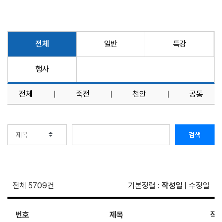
전체
일반
특강
행사
전체
죽전
천안
공통
검색
전체 5709건
기본정렬
:
작성일
|
수정일
번호
제목
작