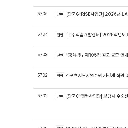
5705
[단국G-RISE사업단] 2026년 LA
일반
5704
[교수학습개발센터] 2026학년도 
일반
5703
『東洋學』 제105집 원고 공모 안내 / 『東洋學』第105輯征稿启
일반
5702
스포츠지도사연수원 기간제 직원 및
일반
5701
[단국C-앵커사업단] 보령시 수소
일반