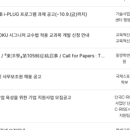
기술사업
B i-PLUG 프로그램 과제 공고(~10.9.(금)까지)
센터 행
교육혁신
DKU 시그니처 교수법 적용 교과목 개발 신청 안내
교육혁신
동양학연
事 / Call for Papers : The Oriental Studies, the 105th Issue
원
국제스포
 사무보조원 채용 공고
학부
단국C-RI
산업 육성을 위한 기업 지원사업 모집공고
사업단 
C-RISE
지원팀