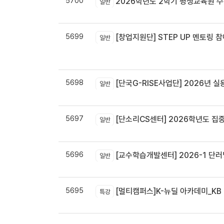
5700
2026학년도 2학기 평생교육원 
일반
5699
[창업지원단] STEP UP 멘토링 참
일반
5698
[단국G-RISE사업단] 2026년 실
일반
5697
[단소리CS센터] 2026학년도 집중휴무제 
일반
5696
[교수학습개발센터] 2026-1 단러닝
일반
5695
[멀티캠퍼스]K-뉴딜 아카데미_KB B
특강