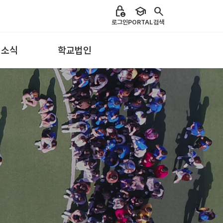
lock_person
school
search
로그인
PORTAL
검색
 소식
학교법인