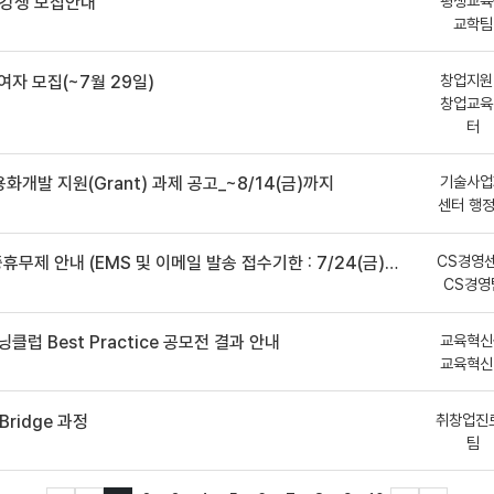
평생교육
수강생 모집안내
교학팀
창업지원
여자 모집(~7월 29일)
창업교육
터
기술사업
용화개발 지원(Grant) 과제 공고_~8/14(금)까지
센터 행
CS경영
안내 (EMS 및 이메일 발송 접수기한 : 7/24(금) 오후 12시까지)
CS경영
교육혁신
클럽 Best Practice 공모전 결과 안내
교육혁신
취창업진
ridge 과정
팀