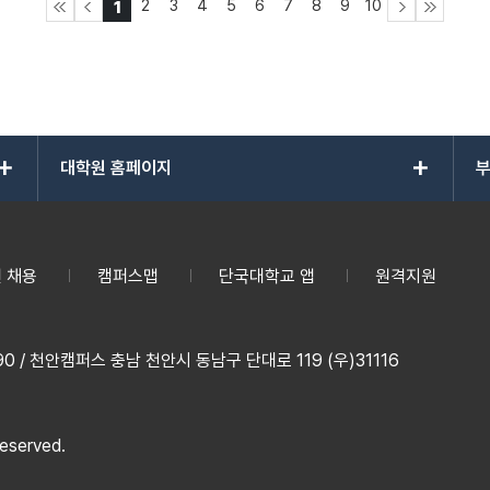
2
3
4
5
6
7
8
9
10
1
add
add
대학원 홈페이지
부
 채용
캠퍼스맵
단국대학교 앱
원격지원
 / 천안캠퍼스 충남 천안시 동남구 단대로 119 (우)31116
reserved.