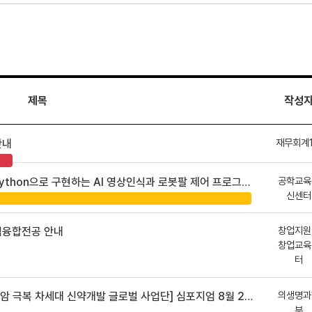
제목
작성
재무회계
안내
공학교육
hon으로 구현하는 AI 영상인식과 로봇팔 제어 프로그램 신청 안내
신센터
창업지원
업융합전공 안내
창업교육
터
의생명과
 차세대 신약개발 글로벌 사업단] 심포지엄 8월 24일 ~ 25일
부