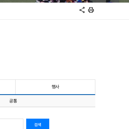
share
print
행사
공통
검색