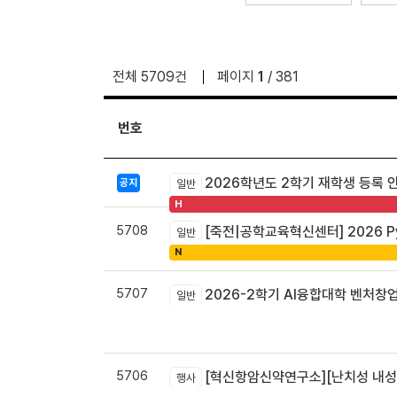
전체 5709건
페이지
1
/ 381
번호
2026학년도 2학기 재학생 등록 
공지
일반
H
5708
[죽전|공학교육혁신센터] 2026 Pyt
일반
N
5707
2026-2학기 AI융합대학 벤처창
일반
5706
[혁신항암신약연구소][난치성 내성암 극복
행사