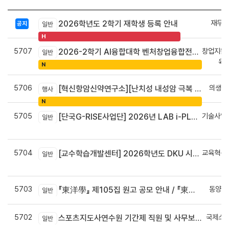
재무회
2026학년도 2학기 재학생 등록 안내
공지
일반
H
5707
창업지원
2026-2학기 AI융합대학 벤처창업융합전공 안내
일반
육
N
5706
의생명
[혁신항암신약연구소][난치성 내성암 극복 차세대 신약개발 글로벌 사업단] 심포지엄 8월 24일 ~ 25일
행사
N
5705
기술사업
[단국G-RISE사업단] 2026년 LAB i-PLUG 프로그램 과제 공고(~10.9.(금)까지)
일반
정
5704
교육혁신
[교수학습개발센터] 2026학년도 DKU 시그니처 교수법 적용 교과목 개발 신청 안내
일반
신
5703
동양학
『東洋學』 제105집 원고 공모 안내 / 『東洋學』第105輯征稿启事 / Call for Papers : The Oriental Studies, the 105th Issue
일반
5702
국제스
스포츠지도사연수원 기간제 직원 및 사무보조원 채용 공고
일반