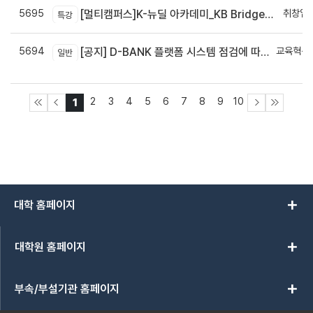
5695
취창업
[멀티캠퍼스]K-뉴딜 아카데미_KB Bridge 과정
특강
5694
교육혁신
[공지] D-BANK 플랫폼 시스템 점검에 따른 서비스 일시 중단 안내
일반
신
2
3
4
5
6
7
8
9
10
1
add
대학 홈페이지
add
대학원 홈페이지
add
부속/부설기관 홈페이지