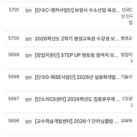
5701
단국C-R
[단국C-앵커사업단] 보령시 수소산업 육성을 위한 기업 지원사업 모집공고
일반
단 단국C
업지
5700
평생교육
2026학년도 2학기 평생교육원 수강생 모집안내
일반
5699
창업지원
[창업지원단] STEP UP 멘토링 참여자 모집(~7월 29일)
일반
육
5698
기술사업
[단국G-RISE사업단] 2026년 실용화개발 지원(Grant) 과제 공고_~8/14(금)까지
일반
정
5697
CS경영
[단소리CS센터] 2026학년도 집중휴무제 안내 (EMS 및 이메일 발송 접수기한 : 7/24(금) 오후 12시까지)
일반
경
5696
교육혁신
[교수학습개발센터] 2026-1 단러닝클럽 Best Practice 공모전 결과 안내
일반
신