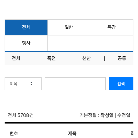
전체
일반
특강
행사
전체
죽전
천안
공통
검색
전체 5708건
기본정렬
:
작성일
|
수정일
번호
제목
작