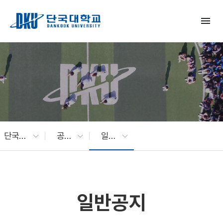
Skip to Main Content
menu
단국대 소식
공지사항
일반공지
일반공지