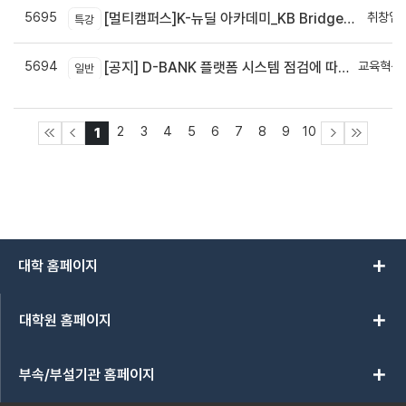
5695
취창업
[멀티캠퍼스]K-뉴딜 아카데미_KB Bridge 과정
특강
5694
교육혁신
[공지] D-BANK 플랫폼 시스템 점검에 따른 서비스 일시 중단 안내
일반
신
2
3
4
5
6
7
8
9
10
1
add
대학 홈페이지
add
대학원 홈페이지
add
부속/부설기관 홈페이지