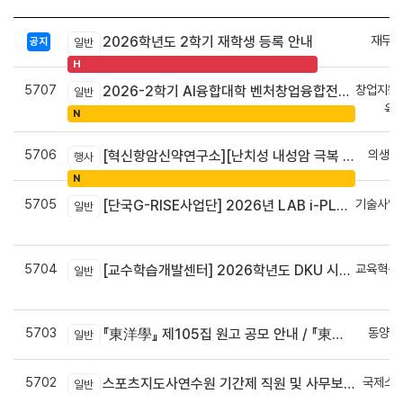
재무회
2026학년도 2학기 재학생 등록 안내
공지
일반
H
5707
창업지원
2026-2학기 AI융합대학 벤처창업융합전공 안내
일반
육
N
5706
의생명
[혁신항암신약연구소][난치성 내성암 극복 차세대 신약개발 글로벌 사업단] 심포지엄 8월 24일 ~ 25일
행사
N
5705
기술사업
[단국G-RISE사업단] 2026년 LAB i-PLUG 프로그램 과제 공고(~10.9.(금)까지)
일반
정
5704
교육혁신
[교수학습개발센터] 2026학년도 DKU 시그니처 교수법 적용 교과목 개발 신청 안내
일반
신
5703
동양학
『東洋學』 제105집 원고 공모 안내 / 『東洋學』第105輯征稿启事 / Call for Papers : The Oriental Studies, the 105th Issue
일반
5702
국제스
스포츠지도사연수원 기간제 직원 및 사무보조원 채용 공고
일반