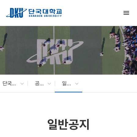
Skip to Main Content
menu
단국대 소식
공지사항
일반공지
일반공지