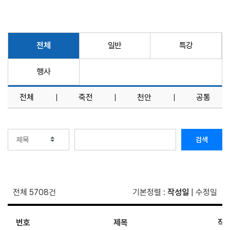
전체
일반
특강
행사
전체
죽전
천안
공통
검색
전체 5708건
기본정렬
:
작성일
|
수정일
번호
제목
작