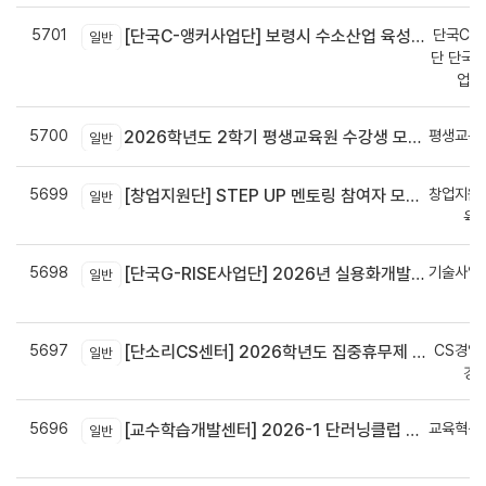
5701
단국C-R
[단국C-앵커사업단] 보령시 수소산업 육성을 위한 기업 지원사업 모집공고
일반
단 단국C
업지
5700
평생교육
2026학년도 2학기 평생교육원 수강생 모집안내
일반
5699
창업지원
[창업지원단] STEP UP 멘토링 참여자 모집(~7월 29일)
일반
육
5698
기술사업
[단국G-RISE사업단] 2026년 실용화개발 지원(Grant) 과제 공고_~8/14(금)까지
일반
정
5697
CS경영
[단소리CS센터] 2026학년도 집중휴무제 안내 (EMS 및 이메일 발송 접수기한 : 7/24(금) 오후 12시까지)
일반
경
5696
교육혁신
[교수학습개발센터] 2026-1 단러닝클럽 Best Practice 공모전 결과 안내
일반
신