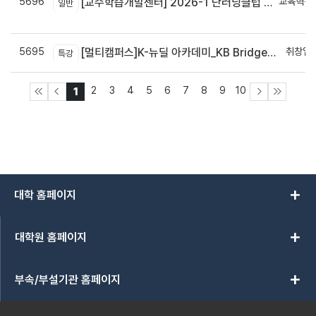
5696
교육혁신
[교수학습개발센터] 2026-1 단러닝클럽 Best Practice 공모전 결과 안내
일반
신
5695
취창업
[멀티캠퍼스]K-뉴딜 아카데미_KB Bridge 과정
특강
2
3
4
5
6
7
8
9
10
1
add
대학 홈페이지
add
대학원 홈페이지
add
부속/부설기관 홈페이지