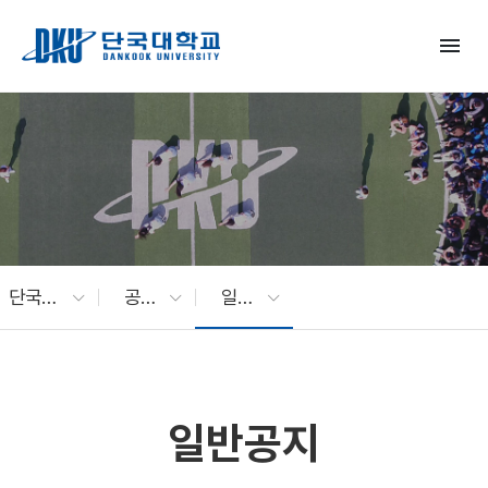
Skip to Main Content
menu
단국대 소식
공지사항
일반공지
일반공지