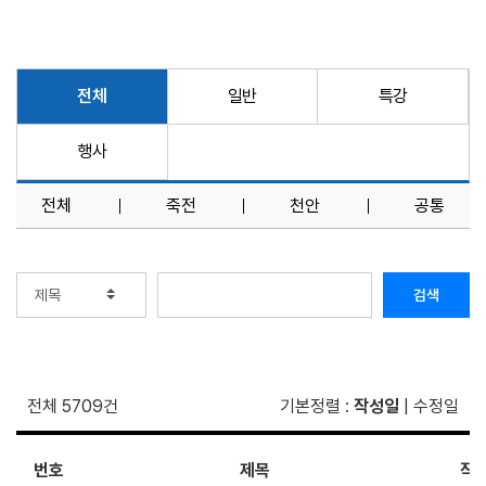
전체
일반
특강
행사
전체
죽전
천안
공통
검색
전체 5709건
기본정렬
:
작성일
|
수정일
번호
제목
작