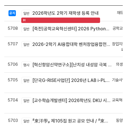
재무회
2026학년도 2학기 재학생 등록 안내
공지
일반
H
5708
공학교육
[죽전|공학교육혁신센터] 2026 Python으로 구현하는 AI 영상인식과 로봇팔 제어 프로그램 신청 안내
일반
5707
창업지원
2026-2학기 AI융합대학 벤처창업융합전공 안내
일반
육
5706
의생명
[혁신항암신약연구소][난치성 내성암 극복 차세대 신약개발 글로벌 사업단] 심포지엄 8월 24일 ~ 25일
행사
5705
기술사업
[단국G-RISE사업단] 2026년 LAB i-PLUG 프로그램 과제 공고(~10.9.(금)까지)
일반
정
5704
교육혁신
[교수학습개발센터] 2026학년도 DKU 시그니처 교수법 적용 교과목 개발 신청 안내
일반
신
5703
동양학
『東洋學』 제105집 원고 공모 안내 / 『東洋學』第105輯征稿启事 / Call for Papers : The Oriental Studies, the 105th Issue
일반