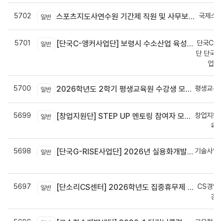
5702
국제스
스포츠지도사연수원 기간제 직원 및 사무보조원 채용 공고
일반
5701
단국C-R
[단국C-앵커사업단] 보령시 수소산업 육성을 위한 기업 지원사업 모집공고
일반
단 단국C
업지
5700
평생교육
2026학년도 2학기 평생교육원 수강생 모집안내
일반
5699
창업지원
[창업지원단] STEP UP 멘토링 참여자 모집(~7월 29일)
일반
육
5698
기술사업
[단국G-RISE사업단] 2026년 실용화개발 지원(Grant) 과제 공고_~8/14(금)까지
일반
정
5697
CS경영
[단소리CS센터] 2026학년도 집중휴무제 안내 (EMS 및 이메일 발송 접수기한 : 7/24(금) 오후 12시까지)
일반
경