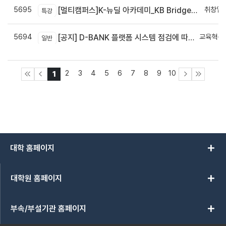
5695
취창업
[멀티캠퍼스]K-뉴딜 아카데미_KB Bridge 과정
특강
5694
교육혁신
[공지] D-BANK 플랫폼 시스템 점검에 따른 서비스 일시 중단 안내
일반
신
2
3
4
5
6
7
8
9
10
1
add
대학 홈페이지
add
대학원 홈페이지
add
부속/부설기관 홈페이지