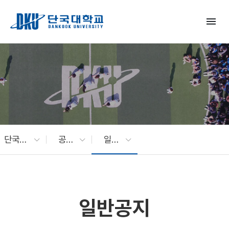
Skip to Main Content
menu
단국대 소식
공지사항
일반공지
일반공지