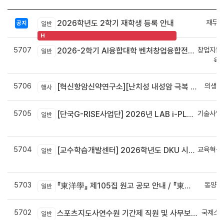
재무회
2026학년도 2학기 재학생 등록 안내
공지
일반
H
5707
창업지원
2026-2학기 AI융합대학 벤처창업융합전공 안내
일반
육
5706
의생명
[혁신항암신약연구소][난치성 내성암 극복 차세대 신약개발 글로벌 사업단] 심포지엄 8월 24일 ~ 25일
행사
5705
기술사업
[단국G-RISE사업단] 2026년 LAB i-PLUG 프로그램 과제 공고(~10.9.(금)까지)
일반
정
5704
교육혁신
[교수학습개발센터] 2026학년도 DKU 시그니처 교수법 적용 교과목 개발 신청 안내
일반
신
5703
동양학
『東洋學』 제105집 원고 공모 안내 / 『東洋學』第105輯征稿启事 / Call for Papers : The Oriental Studies, the 105th Issue
일반
5702
국제스
스포츠지도사연수원 기간제 직원 및 사무보조원 채용 공고
일반