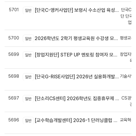
5701
단국C-R
[단국C-앵커사업단] 보령시 수소산업 육성을 위한 기업 지원사업 모집공고
일반
단 단국C
업지
5700
평생교육
2026학년도 2학기 평생교육원 수강생 모집안내
일반
5699
창업지원
[창업지원단] STEP UP 멘토링 참여자 모집(~7월 29일)
일반
육
5698
기술사업
[단국G-RISE사업단] 2026년 실용화개발 지원(Grant) 과제 공고_~8/14(금)까지
일반
정
5697
CS경영
[단소리CS센터] 2026학년도 집중휴무제 안내 (EMS 및 이메일 발송 접수기한 : 7/24(금) 오후 12시까지)
일반
경
5696
교육혁신
[교수학습개발센터] 2026-1 단러닝클럽 Best Practice 공모전 결과 안내
일반
신