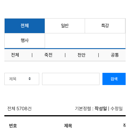
전체
일반
특강
행사
전체
죽전
천안
공통
검색
전체 5708건
기본정렬
:
작성일
|
수정일
번호
제목
작