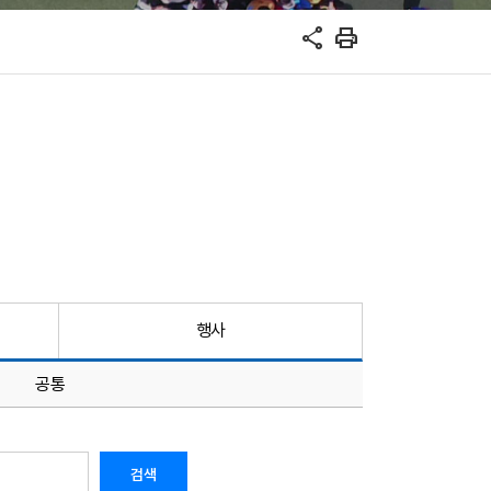
share
print
행사
공통
검색