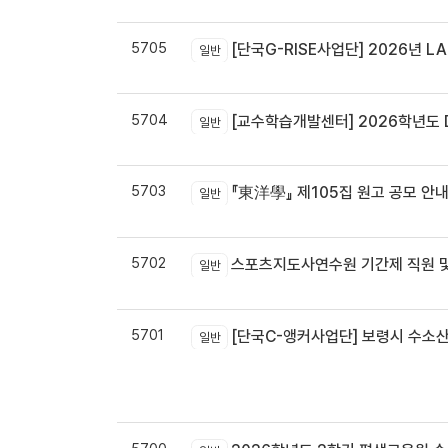
5705
[단국G-RISE사업단] 2026년 LA
일반
5704
[교수학습개발센터] 2026학년도 
일반
5703
『東洋學』 제105집 원고 공모 안내 / 『東洋學』第105輯征稿启
일반
5702
스포츠지도사연수원 기간제 직원 및
일반
5701
[단국C-앵커사업단] 보령시 수소
일반