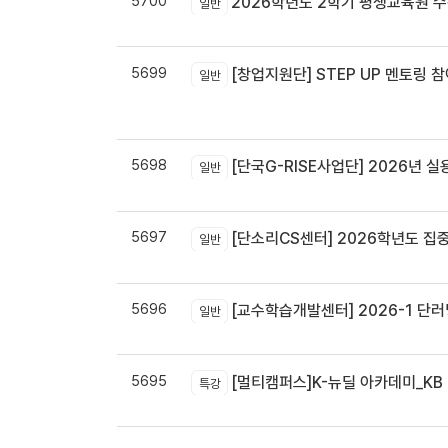
5700
2026학년도 2학기 평생교육원 
일반
5699
[창업지원단] STEP UP 멘토링 참
일반
5698
[단국G-RISE사업단] 2026년 실
일반
5697
[단소리CS센터] 2026학년도 집중휴무제 
일반
5696
[교수학습개발센터] 2026-1 단러닝
일반
5695
[멀티캠퍼스]K-뉴딜 아카데미_KB B
특강