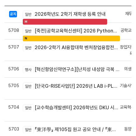
재무회
2026학년도 2학기 재학생 등록 안내
공지
일반
H
5708
공학교육
[죽전|공학교육혁신센터] 2026 Python으로 구현하는 AI 영상인식과 로봇팔 제어 프로그램 신청 안내
일반
N
5707
창업지원
2026-2학기 AI융합대학 벤처창업융합전공 안내
일반
육
5706
의생명
[혁신항암신약연구소][난치성 내성암 극복 차세대 신약개발 글로벌 사업단] 심포지엄 8월 24일 ~ 25일
행사
5705
기술사업
[단국G-RISE사업단] 2026년 LAB i-PLUG 프로그램 과제 공고(~10.9.(금)까지)
일반
정
5704
교육혁신
[교수학습개발센터] 2026학년도 DKU 시그니처 교수법 적용 교과목 개발 신청 안내
일반
신
5703
동양학
『東洋學』 제105집 원고 공모 안내 / 『東洋學』第105輯征稿启事 / Call for Papers : The Oriental Studies, the 105th Issue
일반