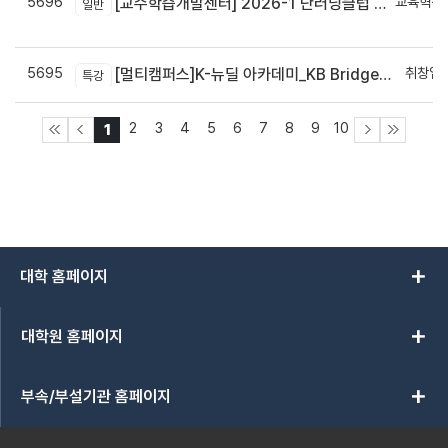
5696
교육혁신
[교수학습개발센터] 2026-1 단러닝클럽 Best Practice 공모전 결과 안내
일반
신
5695
취창업
[멀티캠퍼스]K-뉴딜 아카데미_KB Bridge 과정
특강
2
3
4
5
6
7
8
9
10
1
add
대학 홈페이지
add
대학원 홈페이지
add
부속/부설기관 홈페이지