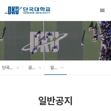
Skip to Main Content
menu
단국대 소식
공지사항
일반공지
일반공지