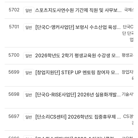
5702
국제스
스포츠지도사연수원 기간제 직원 및 사무보조원 채용 공고
일반
5701
단국C-R
[단국C-앵커사업단] 보령시 수소산업 육성을 위한 기업 지원사업 모집공고
일반
단 단국C
업지
5700
평생교육
2026학년도 2학기 평생교육원 수강생 모집안내
일반
5699
창업지원
[창업지원단] STEP UP 멘토링 참여자 모집(~7월 29일)
일반
육
5698
기술사업
[단국G-RISE사업단] 2026년 실용화개발 지원(Grant) 과제 공고_~8/14(금)까지
일반
정
5697
CS경영
[단소리CS센터] 2026학년도 집중휴무제 안내 (EMS 및 이메일 발송 접수기한 : 7/24(금) 오후 12시까지)
일반
경