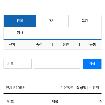
전체
일반
특강
행사
전체
죽전
천안
공통
검색
전체 5709건
기본정렬
:
작성일
|
수정일
번호
제목
작