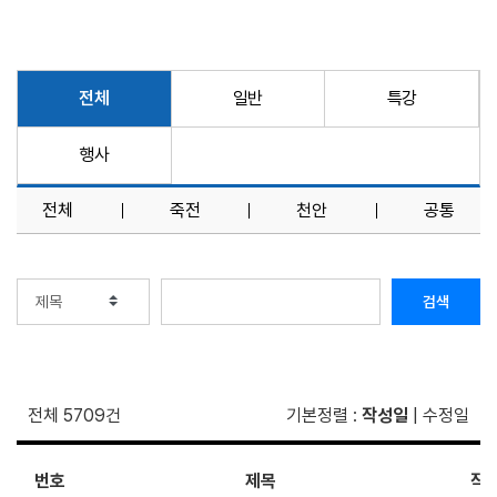
전체
일반
특강
행사
전체
죽전
천안
공통
검색
전체 5709건
기본정렬
:
작성일
|
수정일
번호
제목
작