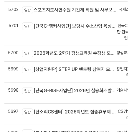
5702
국제스
스포츠지도사연수원 기간제 직원 및 사무보조원 채용 공고
일반
5701
단국C-R
[단국C-앵커사업단] 보령시 수소산업 육성을 위한 기업 지원사업 모집공고
일반
단 단국C
업지
5700
평생교육
2026학년도 2학기 평생교육원 수강생 모집안내
일반
5699
창업지원
[창업지원단] STEP UP 멘토링 참여자 모집(~7월 29일)
일반
육
5698
기술사업
[단국G-RISE사업단] 2026년 실용화개발 지원(Grant) 과제 공고_~8/14(금)까지
일반
정
5697
CS경영
[단소리CS센터] 2026학년도 집중휴무제 안내 (EMS 및 이메일 발송 접수기한 : 7/24(금) 오후 12시까지)
일반
경