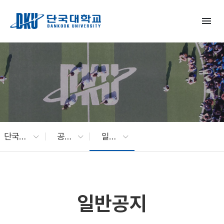
Skip to Main Content
menu
단국대 소식
공지사항
일반공지
일반공지