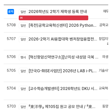
재무회
2026학년도 2학기 재학생 등록 안내
공지
일반
H
5708
공학교육
[죽전|공학교육혁신센터] 2026 Python으로 구현하는 AI 영상인식과 로봇팔 제어 프로그램 신청 안내
일반
5707
창업지원
2026-2학기 AI융합대학 벤처창업융합전공 안내
일반
육
5706
의생명
[혁신항암신약연구소][난치성 내성암 극복 차세대 신약개발 글로벌 사업단] 심포지엄 8월 24일 ~ 25일
행사
5705
기술사업
[단국G-RISE사업단] 2026년 LAB i-PLUG 프로그램 과제 공고(~10.9.(금)까지)
일반
정
5704
교육혁신
[교수학습개발센터] 2026학년도 DKU 시그니처 교수법 적용 교과목 개발 신청 안내
일반
신
5703
동양학
『東洋學』 제105집 원고 공모 안내 / 『東洋學』第105輯征稿启事 / Call for Papers : The Oriental Studies, the 105th Issue
일반