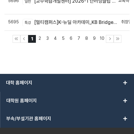
5696
교육혁신
[교수학습개발센터] 2026-1 단러닝클럽 Best Practice 공모전 결과 안내
일반
신
5695
취창업
[멀티캠퍼스]K-뉴딜 아카데미_KB Bridge 과정
특강
2
3
4
5
6
7
8
9
10
1
add
대학 홈페이지
add
대학원 홈페이지
add
부속/부설기관 홈페이지