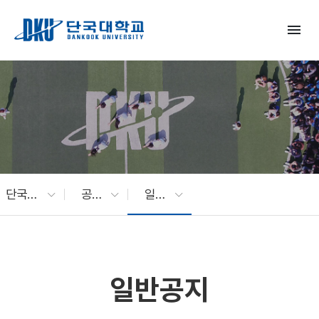
Skip to Main Content
menu
단국대 소식
공지사항
일반공지
일반공지