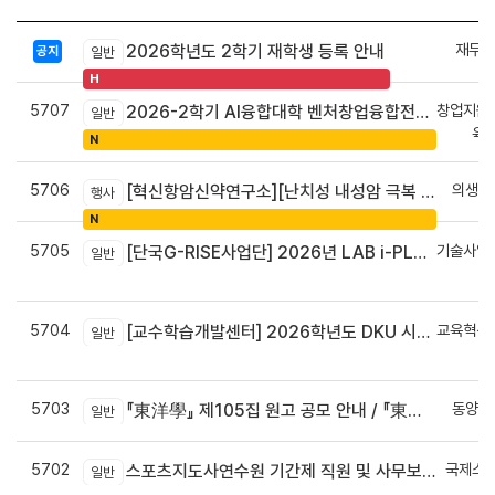
재무회
2026학년도 2학기 재학생 등록 안내
공지
일반
H
5707
창업지원
2026-2학기 AI융합대학 벤처창업융합전공 안내
일반
육
N
5706
의생명
[혁신항암신약연구소][난치성 내성암 극복 차세대 신약개발 글로벌 사업단] 심포지엄 8월 24일 ~ 25일
행사
N
5705
기술사업
[단국G-RISE사업단] 2026년 LAB i-PLUG 프로그램 과제 공고(~10.9.(금)까지)
일반
정
5704
교육혁신
[교수학습개발센터] 2026학년도 DKU 시그니처 교수법 적용 교과목 개발 신청 안내
일반
신
5703
동양학
『東洋學』 제105집 원고 공모 안내 / 『東洋學』第105輯征稿启事 / Call for Papers : The Oriental Studies, the 105th Issue
일반
5702
국제스
스포츠지도사연수원 기간제 직원 및 사무보조원 채용 공고
일반