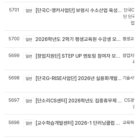
5701
단국C-R
[단국C-앵커사업단] 보령시 수소산업 육성을 위한 기업 지원사업 모집공고
일반
단 단국C
업지
5700
평생교육
2026학년도 2학기 평생교육원 수강생 모집안내
일반
5699
창업지원
[창업지원단] STEP UP 멘토링 참여자 모집(~7월 29일)
일반
육
5698
기술사업
[단국G-RISE사업단] 2026년 실용화개발 지원(Grant) 과제 공고_~8/14(금)까지
일반
정
5697
CS경영
[단소리CS센터] 2026학년도 집중휴무제 안내 (EMS 및 이메일 발송 접수기한 : 7/24(금) 오후 12시까지)
일반
경
5696
교육혁신
[교수학습개발센터] 2026-1 단러닝클럽 Best Practice 공모전 결과 안내
일반
신