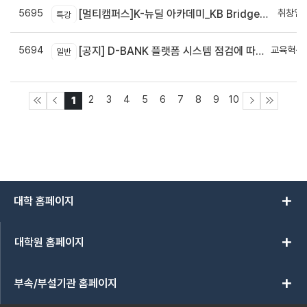
5695
취창업
[멀티캠퍼스]K-뉴딜 아카데미_KB Bridge 과정
특강
5694
교육혁신
[공지] D-BANK 플랫폼 시스템 점검에 따른 서비스 일시 중단 안내
일반
신
2
3
4
5
6
7
8
9
10
1
add
대학 홈페이지
add
대학원 홈페이지
add
부속/부설기관 홈페이지