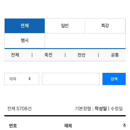
전체
일반
특강
행사
전체
죽전
천안
공통
검색
전체 5708건
기본정렬
:
작성일
|
수정일
번호
제목
작