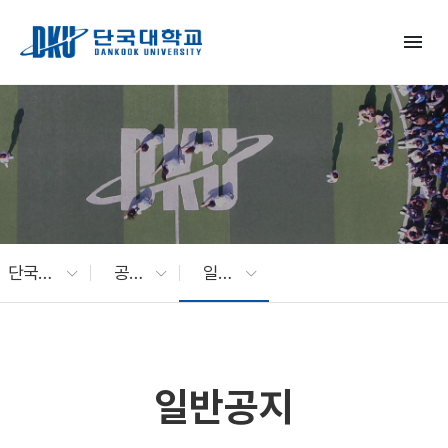
Skip to Main Content
menu
단국대 소식
공지사항
일반공지
일반공지