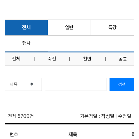
전체
일반
특강
행사
전체
죽전
천안
공통
검색
전체 5709건
기본정렬
:
작성일
|
수정일
번호
제목
작