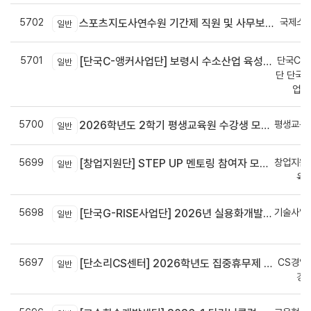
5702
국제스
스포츠지도사연수원 기간제 직원 및 사무보조원 채용 공고
일반
5701
단국C-R
[단국C-앵커사업단] 보령시 수소산업 육성을 위한 기업 지원사업 모집공고
일반
단 단국C
업지
5700
평생교육
2026학년도 2학기 평생교육원 수강생 모집안내
일반
5699
창업지원
[창업지원단] STEP UP 멘토링 참여자 모집(~7월 29일)
일반
육
5698
기술사업
[단국G-RISE사업단] 2026년 실용화개발 지원(Grant) 과제 공고_~8/14(금)까지
일반
정
5697
CS경영
[단소리CS센터] 2026학년도 집중휴무제 안내 (EMS 및 이메일 발송 접수기한 : 7/24(금) 오후 12시까지)
일반
경