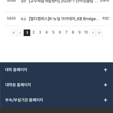
5696
교육혁신
[교수학습개발센터] 2026-1 단러닝클럽 Best Practice 공모전 결과 안내
일반
신
5695
취창업
[멀티캠퍼스]K-뉴딜 아카데미_KB Bridge 과정
특강
2
3
4
5
6
7
8
9
10
1
add
대학 홈페이지
add
대학원 홈페이지
add
부속/부설기관 홈페이지