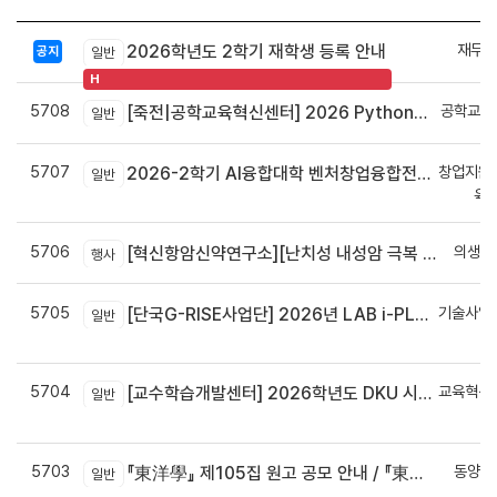
재무회
2026학년도 2학기 재학생 등록 안내
공지
일반
H
5708
공학교육
[죽전|공학교육혁신센터] 2026 Python으로 구현하는 AI 영상인식과 로봇팔 제어 프로그램 신청 안내
일반
5707
창업지원
2026-2학기 AI융합대학 벤처창업융합전공 안내
일반
육
5706
의생명
[혁신항암신약연구소][난치성 내성암 극복 차세대 신약개발 글로벌 사업단] 심포지엄 8월 24일 ~ 25일
행사
5705
기술사업
[단국G-RISE사업단] 2026년 LAB i-PLUG 프로그램 과제 공고(~10.9.(금)까지)
일반
정
5704
교육혁신
[교수학습개발센터] 2026학년도 DKU 시그니처 교수법 적용 교과목 개발 신청 안내
일반
신
5703
동양학
『東洋學』 제105집 원고 공모 안내 / 『東洋學』第105輯征稿启事 / Call for Papers : The Oriental Studies, the 105th Issue
일반