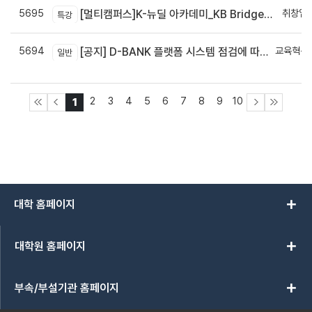
5695
취창업
[멀티캠퍼스]K-뉴딜 아카데미_KB Bridge 과정
특강
5694
교육혁신
[공지] D-BANK 플랫폼 시스템 점검에 따른 서비스 일시 중단 안내
일반
신
2
3
4
5
6
7
8
9
10
1
add
대학 홈페이지
add
대학원 홈페이지
add
부속/부설기관 홈페이지