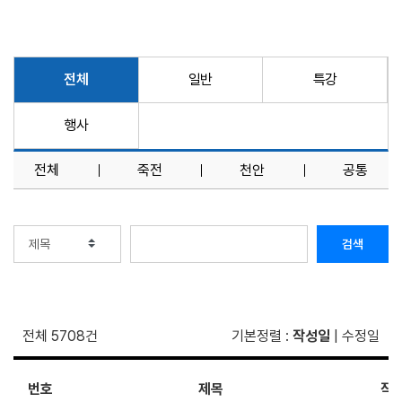
전체
일반
특강
행사
전체
죽전
천안
공통
검색
전체 5708건
기본정렬
:
작성일
|
수정일
번호
제목
작