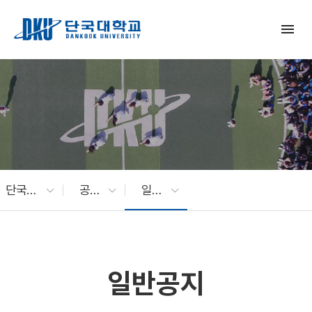
Skip to Main Content
menu
단국대 소식
공지사항
일반공지
일반공지