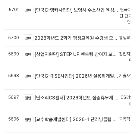
5701
단국C-R
[단국C-앵커사업단] 보령시 수소산업 육성을 위한 기업 지원사업 모집공고
일반
단 단국C
업지
5700
평생교육
2026학년도 2학기 평생교육원 수강생 모집안내
일반
5699
창업지원
[창업지원단] STEP UP 멘토링 참여자 모집(~7월 29일)
일반
육
5698
기술사업
[단국G-RISE사업단] 2026년 실용화개발 지원(Grant) 과제 공고_~8/14(금)까지
일반
정
5697
CS경영
[단소리CS센터] 2026학년도 집중휴무제 안내 (EMS 및 이메일 발송 접수기한 : 7/24(금) 오후 12시까지)
일반
경
5696
교육혁신
[교수학습개발센터] 2026-1 단러닝클럽 Best Practice 공모전 결과 안내
일반
신