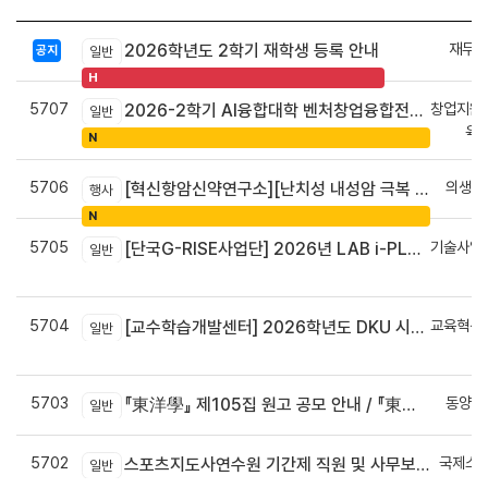
재무회
2026학년도 2학기 재학생 등록 안내
공지
일반
H
5707
창업지원
2026-2학기 AI융합대학 벤처창업융합전공 안내
일반
육
N
5706
의생명
[혁신항암신약연구소][난치성 내성암 극복 차세대 신약개발 글로벌 사업단] 심포지엄 8월 24일 ~ 25일
행사
N
5705
기술사업
[단국G-RISE사업단] 2026년 LAB i-PLUG 프로그램 과제 공고(~10.9.(금)까지)
일반
정
5704
교육혁신
[교수학습개발센터] 2026학년도 DKU 시그니처 교수법 적용 교과목 개발 신청 안내
일반
신
5703
동양학
『東洋學』 제105집 원고 공모 안내 / 『東洋學』第105輯征稿启事 / Call for Papers : The Oriental Studies, the 105th Issue
일반
5702
국제스
스포츠지도사연수원 기간제 직원 및 사무보조원 채용 공고
일반