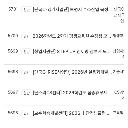
5701
단국C-R
[단국C-앵커사업단] 보령시 수소산업 육성을 위한 기업 지원사업 모집공고
일반
단 단국C
업지
5700
평생교육
2026학년도 2학기 평생교육원 수강생 모집안내
일반
5699
창업지원
[창업지원단] STEP UP 멘토링 참여자 모집(~7월 29일)
일반
육
5698
기술사업
[단국G-RISE사업단] 2026년 실용화개발 지원(Grant) 과제 공고_~8/14(금)까지
일반
정
5697
CS경영
[단소리CS센터] 2026학년도 집중휴무제 안내 (EMS 및 이메일 발송 접수기한 : 7/24(금) 오후 12시까지)
일반
경
5696
교육혁신
[교수학습개발센터] 2026-1 단러닝클럽 Best Practice 공모전 결과 안내
일반
신