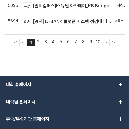
5695
취창업
[멀티캠퍼스]K-뉴딜 아카데미_KB Bridge 과정
특강
5694
교육혁신
[공지] D-BANK 플랫폼 시스템 점검에 따른 서비스 일시 중단 안내
일반
신
2
3
4
5
6
7
8
9
10
1
add
대학 홈페이지
add
대학원 홈페이지
add
부속/부설기관 홈페이지