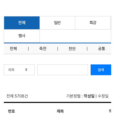
전체
일반
특강
행사
전체
죽전
천안
공통
검색
전체 5708건
기본정렬
:
작성일
|
수정일
번호
제목
작