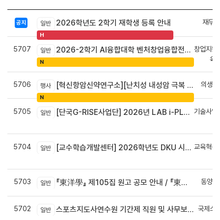
재무회
2026학년도 2학기 재학생 등록 안내
공지
일반
H
5707
창업지원
2026-2학기 AI융합대학 벤처창업융합전공 안내
일반
육
N
5706
의생명
[혁신항암신약연구소][난치성 내성암 극복 차세대 신약개발 글로벌 사업단] 심포지엄 8월 24일 ~ 25일
행사
N
5705
기술사업
[단국G-RISE사업단] 2026년 LAB i-PLUG 프로그램 과제 공고(~10.9.(금)까지)
일반
정
5704
교육혁신
[교수학습개발센터] 2026학년도 DKU 시그니처 교수법 적용 교과목 개발 신청 안내
일반
신
5703
동양학
『東洋學』 제105집 원고 공모 안내 / 『東洋學』第105輯征稿启事 / Call for Papers : The Oriental Studies, the 105th Issue
일반
5702
국제스
스포츠지도사연수원 기간제 직원 및 사무보조원 채용 공고
일반