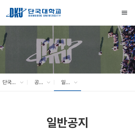
Skip to Main Content
menu
단국대 소식
공지사항
일반공지
일반공지