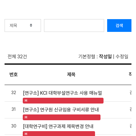
검색
전체 32건
기본정렬
:
작성일
|
수정일
번호
제목
작
32
김
[연구소] KCI 대학부설연구소 사용 매뉴얼
H
31
김
[연구소] 연구원 신규임용 구비서류 안내
H
30
김
[대학연구비] 연구과제 제목변경 안내
H