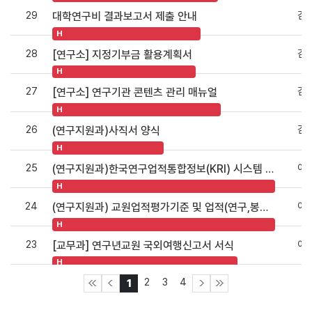
29
김
대학연구비 결과보고서 제출 안내
H
28
김
[연구소] 지정기부금 활용계획서
H
27
김
[연구소] 연구기관 콘텐츠 관리 매뉴얼
H
26
김
(연구지원과)사직서 양식
H
25
여
(연구지원과)한국연구업적통합정보(KRI) 시스템 개통 안내
H
24
여
(연구지원과) 교원업적평가기준 및 업적(연구,봉사)입력 요령 안내(20090302)
H
23
이
[교무과] 연구년교원 국외여행신고서 서식
H
2
3
4
1