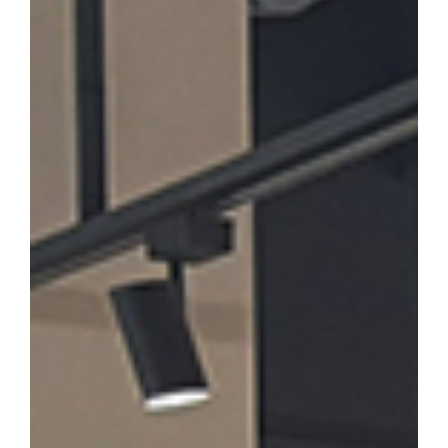
론계 문인의 문학론과 한시」를 발표·토론한다. 윤재환 소장은 "소
후기 한시 연구의 지평을 넓히고, 근기 문단의 문학적 성격을 종합