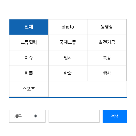
전체
photo
동영상
교류협력
국제교류
발전기금
이슈
입시
특강
피플
학술
행사
스포츠
검색