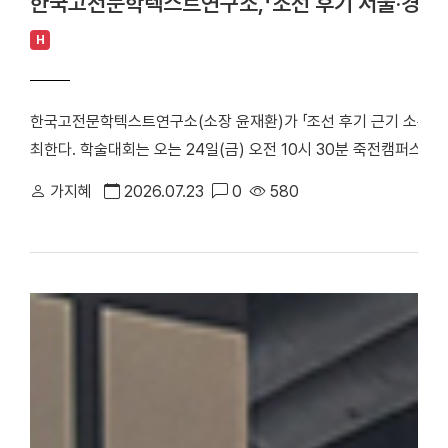
한국고전문학텍스트연구소,「조선 후기 서울·경기 
H
한국고전문학텍스트연구소(소장 윤재환)가 「조선 후기 근기 소론 계
최한다. 학술대회는 오는 24일(금) 오전 10시 30분 죽전캠퍼스 
당정치의 주요 정치 세력으로, 현실적인 개혁과 유연한 정치를 지향
가지혜
2026.07.23
0
580
후기 서울 및 경기 지역에 거주한 소론 계열 문인들의 시문학을 통
창작 경향을 심층적으로 조명한다. △ 한국고전문학텍스트연구소「조
스터 학술대회는 1부 세션과 2부 세션으로 진행된다. 1부 세션에
론 형성기 문인의 전개와 문학론」을 발표·토론한다. △유진희 연구교
반 소론계 관료 문인의 시문학」을 발표·토론한다. 2부 세션에서는 
문학 이론」으로 시작된다. 이어 △유명석 연구교수(단국대)와 송혁기
시문학」을 발표·토론한다. △박희인 연구교수(단국대)와 김민학 교수
관과 시적 지향」을 발표·토론한다. △채지수 연구교수(단국대)와 이
이씨 문인들의 문학론과 한시」를 발표·토론한다. △이황진 교수(단국