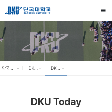
Skip to Main Content
menu
단국대 소식
DKU News
DKU Today
DKU Today