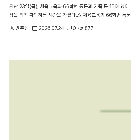
지난 23일(목), 체육교육과 66학번 동문과 가족 등 10여 명이 
상을 직접 확인하는 시간을 가졌다.△ 체육교육과 66학번 동문과 
천안부총장의 주도로 진행된 이번 ‘체육교육과 66학번 동기회 모교
윤주연
2026.07.24
0
877
러보며 모교의 발전상을 확인하고 동기 간 우애를 다지기 위해 마련됐
동 캠퍼스에서 학업을 이어온 만큼, 천안캠퍼스를 처음 찾은 이번 방
학의 주요 시설을 둘러봤다. 최종진 전 천안부총장은 “과거 한남
방문해 웅장해진 규모와 훌륭한 인프라를 직접 둘러보며 큰 놀라움을
재 모습을 눈으로 확인하며 동문으로서 깊은 자긍심과 자랑스러움을
에 위치한 '88 서울올림픽 스포츠과학 학술대회 기념관'을 둘러보고 
올림픽의 스포츠과학 학술대회가 개최됐던 천안캠퍼스 체육관을 시작
봤다. 캠퍼스 투어 이후에는 학생 식당인 ‘1947_commons’로 
'1947_commons'에서 오찬을 함께하며 옛 추억을 되새겼다. 한편
주년 기념 모금 캠페인」을 본격적으로 전개하고 있다. 이번 시니어
80주년을 향한 동문 사회의 관심과 결속력을 한층 더 끌어올리는 