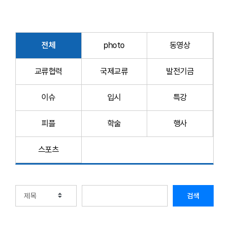
전체
photo
동영상
교류협력
국제교류
발전기금
이슈
입시
특강
피플
학술
행사
스포츠
검색