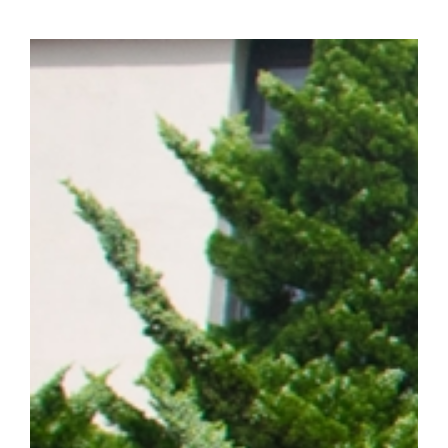
화학·분자생물학 분야 세계적 권위의 국제학술지 『Signal Transducti
치료)』(2025년 IF=81.2, JCR 상위 0.2%) 온라인판에 게재됐다. (
amplification confers acquired erlotinib resistance in non
계 암 사망 원인 1위를 차지하는 대표적인 난치성 질환이다. 이 가
는 가장 흔한 유형이다. 특히 동양인 비소세포폐암 환자의 40~50%
적항암제가 주요 치료제로 활용되고 있다. ▲EGFR 돌연변이 폐암 
제시 EGFR 표적항암제는 초기 치료 효과가 뛰어나지만, 치료가
암이 재발할 수 있다는 한계가 있다. 이에 따라 내성 발생 원인을 
구의 주요 과제로 꼽혀 왔다. 연구팀은 폐암 세포 모델을 대상으로
약물 내성을 획득한 일부 암세포에서 염색체 밖 DNA인 ecDNA가 
를 통해 RAF1 유전자가 비정상적으로 증폭되며, 이러한 변화가 E
사실을 규명했다. 이어 다양한 세포 및 동물모델을 활용한 실험을 통
차단하면 기존 EGFR 표적항암제에 대한 반응성이 회복되는 것을 
ecDNA와 RAF1을 새로운 치료 표적으로 제시하고, 기존 EGF
약물 내성과 재발을 극복할 수 있는 혁신 임상 패러다임 제시했다는 점
형성에 의한 비소세포폐암의 진화와 내성 획득 과정을 체계적으로 규명