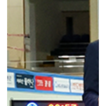
답사의 현재적 의미와 민족사학 단국대학의 홍보 방안」을 주제로 조
군(전자전기공학부 2학년)이 속한 팀은 「독립운동가가 세운 대학,
발표해 최우수상을 수상했다. ▲ 박성순 교수는 「단국대학의 창학정
행했다. ▲ 해외학술탐방단은 마지막 일정으로 하얼빈 소피아성당을
을 되새겼다. 최정우 군은 "범정 선생의 독립운동 현장을 직접 
숨 쉬고 있다는 것을 느꼈다"라며 "독립운동가가 세운 민족사학이라
자 더 널리 알려야 할 소중한 자산이라고 생각한다"라고 밝혔다. 
행적은 우리 대학 창학 정신의 뿌리이자 민족적 자부심"이라며 "
과 조국 광복을 위해 헌신한 설립자의 정신을 역사 현장에서 직접 체
기는 뜻깊은 시간이었다"고 밝혔다. 한편, 학생처는 개교 80주년을
을 더욱 깊이 되새길 수 있는 의미 있는 해외학술탐방을 기획하고 