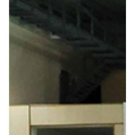
숭고한 희생정신을 기리며 독립운동의 의미를 되새겼다. ▲ 뤼순
을 방문한 해외학술탐방단 ▲ 용정에 위치한 명동학교를 방문한 
범정 선생 일가가 정착했던 요녕성 안동시 오룡배 소학교와 오룡배역
이어가던 시기 가족과 함께 머물렀던 삶의 터전으로, 훗날 우리 대학
기도 하다. 박성순 교수(사학과·석주선기념박물관장)는 오룡배 
창학정신을 설명하며 설립자의 삶과 발자취를 소개했다. 참가자들은
의 독립 정신을 대학의 창학 이념으로 계승해 온 그의 삶과 헌신을
를 양성한 신흥무관학교 터를 방문한 해외학술탐방단 ▲ 반석현 연
찾은 해외학술탐방단 범정 선생은 조국의 광복을 가슴에 안고 만주
안내하는 역할도 맡았다. 신흥무관학교로 향하는 청년들은 서울‧평양‧
있던 동순창사는 신흥무관학교로 향하는 청년들을 범정 선생이 일제
탐방단은 만주 서간도에 설립된 최초의 독립군 양성기관인 신흥무관
는 범정 선생이 독립운동 자금을 마련하기 위해 운영했던 정미소 터
금을 큰 독에 숨겨 두었다가 소만(蘇滿) 국경에서 무기를 구입하는
일본군 헌병 수비대에 의해 불타 현재는 공터만 남아 있다. 탐방 
정 선생의 독립운동」을 주제로 특강을 진행해 큰 호응을 얻었다. 