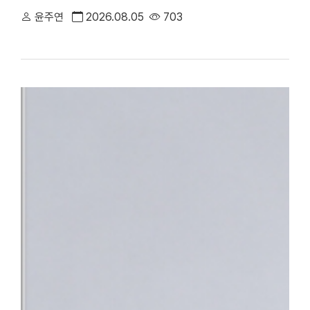
만족도에서 전국 3위에 오른 데 이어, 지역 내 중증 정신응급 환
윤주연
2026.08.05
703
대표하는 의료기관으로서의 역할과 책임을 강화하고 있다.△ 단국대
평가 전국 3위 달성 단국대병원은 최근 건강보험심사평가원이 발표한
95.95점을 획득하며 최고 등급인 ‘1등급’을 받았다. 전국 47개 상급
체 평가 대상 기관 중에서도 종합 4위에 올랐다. 특히 전국적으로 점
만나 이야기할 기회’, ‘회진시간 관련 정보 제공’, ‘투약·검사·처치 
점수를 기록했다. 단국대병원은 스마트 전산 시스템을 적극 도입·활
료 정보를 실시간으로 명확하게 제공함으로써, 회진 불확실성 및 의
답함을 크게 해소했다.△ 환자의 질환에 대한 위로와 공감을 위해 
함께 ▲환자 참여형 야외정원 동행 캠페인 ▲교직원 중심 ‘단아한 봉
어를 지속해 왔으며 ▲환자경험 상시 조사 시스템 ▲퇴원환자 해피콜
에서 환자의 목소리를 세심하게 반영하고 있다.■ “충남지역 정신
정 최상의 환자 중심 서비스 입증과 더불어, 지역사회의 응급의료 체
복지부는 지난 4일 단국대병원을 충남지역 최초 ‘권역정신응급의료
자해나 자살 시도 등으로 생명이 위험하거나 신체적 응급처치가 필요
합진료를 제공하는 기관이다. 그동안 충남 지역에는 권역정신응급