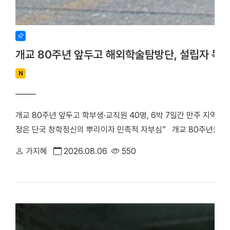
개교 80주년 앞두고 해외학술탐방단, 설립자 독
N
개교 80주년 앞두고 학부생·교직원 40명, 6박 7일간 만주 지역 
정은 단국 창학정신의 뿌리이자 민족적 자부심” 개교 80주년을 앞
립자 범정 장형 선생의 독립운동 발자취를 따라 만주 지역 항일투
가지혜
2026.08.06
550
최호진 단장(비서실장)을 중심으로 학부생 25명과 교직원 15명 등 총
박 7일간 중국 만주 일대를 답사하며 설립자의 독립 정신과 창학 
은 다롄, 안동(오룡배), 이도백하, 용정, 연길, 삼원포, 하얼빈 등 
으로 탐방단은 한·중 독립운동가들의 재판이 열린 뤼순관동법원전시관
많은 독립운동가들이 순국한 뤼순일아감옥박물관을 방문했다. 참가