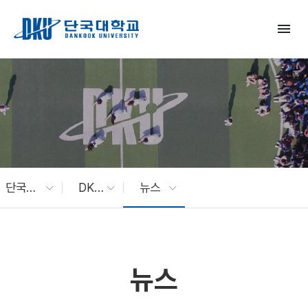
Skip to Main Content
menu
단국대 소식
DKU News
뉴스
뉴스