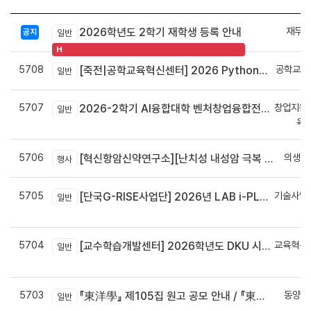
재무회
2026학년도 2학기 재학생 등록 안내
공지
일반
H
5708
공학교육
[죽전|공학교육혁신센터] 2026 Python으로 구현하는 AI 영상인식과 로봇팔 제어 프로그램 신청 안내
일반
5707
창업지원
2026-2학기 AI융합대학 벤처창업융합전공 안내
일반
육
5706
의생명
[혁신항암신약연구소][난치성 내성암 극복 차세대 신약개발 글로벌 사업단] 심포지엄 8월 24일 ~ 25일
행사
5705
기술사업
[단국G-RISE사업단] 2026년 LAB i-PLUG 프로그램 과제 공고(~10.9.(금)까지)
일반
정
5704
교육혁신
[교수학습개발센터] 2026학년도 DKU 시그니처 교수법 적용 교과목 개발 신청 안내
일반
신
5703
동양학
『東洋學』 제105집 원고 공모 안내 / 『東洋學』第105輯征稿启事 / Call for Papers : The Oriental Studies, the 105th Issue
일반