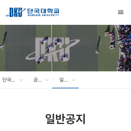
Skip to Main Content
menu
단국대 소식
공지사항
일반공지
일반공지