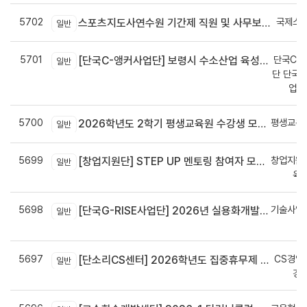
5702
국제스
스포츠지도사연수원 기간제 직원 및 사무보조원 채용 공고
일반
5701
단국C-R
[단국C-앵커사업단] 보령시 수소산업 육성을 위한 기업 지원사업 모집공고
일반
단 단국C
업지
5700
평생교육
2026학년도 2학기 평생교육원 수강생 모집안내
일반
5699
창업지원
[창업지원단] STEP UP 멘토링 참여자 모집(~7월 29일)
일반
육
5698
기술사업
[단국G-RISE사업단] 2026년 실용화개발 지원(Grant) 과제 공고_~8/14(금)까지
일반
정
5697
CS경영
[단소리CS센터] 2026학년도 집중휴무제 안내 (EMS 및 이메일 발송 접수기한 : 7/24(금) 오후 12시까지)
일반
경