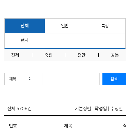
전체
일반
특강
행사
전체
죽전
천안
공통
검색
전체 5709건
기본정렬
:
작성일
|
수정일
번호
제목
작