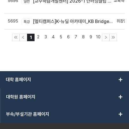
5696
교육혁신
[교수학습개발센터] 2026-1 단러닝클럽 Best Practice 공모전 결과 안내
일반
신
5695
취창업
[멀티캠퍼스]K-뉴딜 아카데미_KB Bridge 과정
특강
2
3
4
5
6
7
8
9
10
1
add
대학 홈페이지
add
대학원 홈페이지
add
부속/부설기관 홈페이지