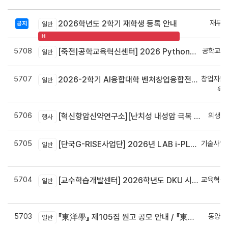
재무회
2026학년도 2학기 재학생 등록 안내
공지
일반
H
5708
공학교육
[죽전|공학교육혁신센터] 2026 Python으로 구현하는 AI 영상인식과 로봇팔 제어 프로그램 신청 안내
일반
5707
창업지원
2026-2학기 AI융합대학 벤처창업융합전공 안내
일반
육
5706
의생명
[혁신항암신약연구소][난치성 내성암 극복 차세대 신약개발 글로벌 사업단] 심포지엄 8월 24일 ~ 25일
행사
5705
기술사업
[단국G-RISE사업단] 2026년 LAB i-PLUG 프로그램 과제 공고(~10.9.(금)까지)
일반
정
5704
교육혁신
[교수학습개발센터] 2026학년도 DKU 시그니처 교수법 적용 교과목 개발 신청 안내
일반
신
5703
동양학
『東洋學』 제105집 원고 공모 안내 / 『東洋學』第105輯征稿启事 / Call for Papers : The Oriental Studies, the 105th Issue
일반