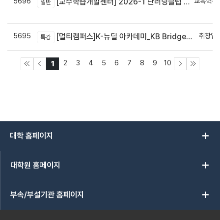
5696
교육혁신
[교수학습개발센터] 2026-1 단러닝클럽 Best Practice 공모전 결과 안내
일반
신
5695
취창업
[멀티캠퍼스]K-뉴딜 아카데미_KB Bridge 과정
특강
2
3
4
5
6
7
8
9
10
1
add
대학 홈페이지
add
대학원 홈페이지
add
부속/부설기관 홈페이지