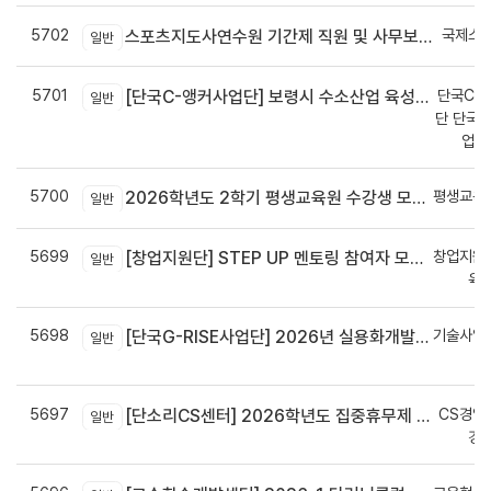
5702
국제스
스포츠지도사연수원 기간제 직원 및 사무보조원 채용 공고
일반
5701
단국C-R
[단국C-앵커사업단] 보령시 수소산업 육성을 위한 기업 지원사업 모집공고
일반
단 단국C
업지
5700
평생교육
2026학년도 2학기 평생교육원 수강생 모집안내
일반
5699
창업지원
[창업지원단] STEP UP 멘토링 참여자 모집(~7월 29일)
일반
육
5698
기술사업
[단국G-RISE사업단] 2026년 실용화개발 지원(Grant) 과제 공고_~8/14(금)까지
일반
정
5697
CS경영
[단소리CS센터] 2026학년도 집중휴무제 안내 (EMS 및 이메일 발송 접수기한 : 7/24(금) 오후 12시까지)
일반
경