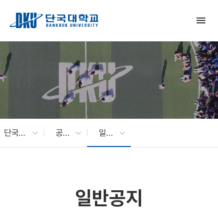
Skip to Main Content
menu
단국대 소식
공지사항
일반공지
일반공지