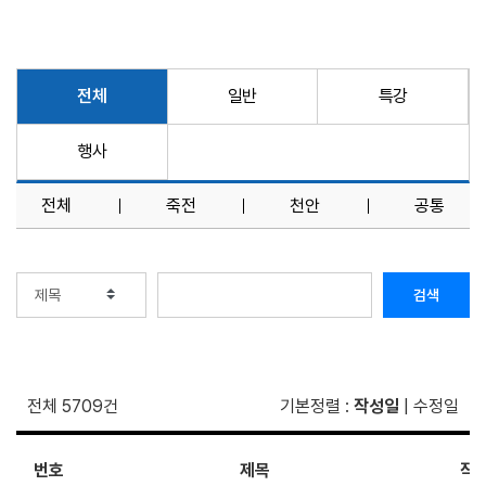
전체
일반
특강
행사
전체
죽전
천안
공통
검색
전체 5709건
기본정렬
:
작성일
|
수정일
번호
제목
작