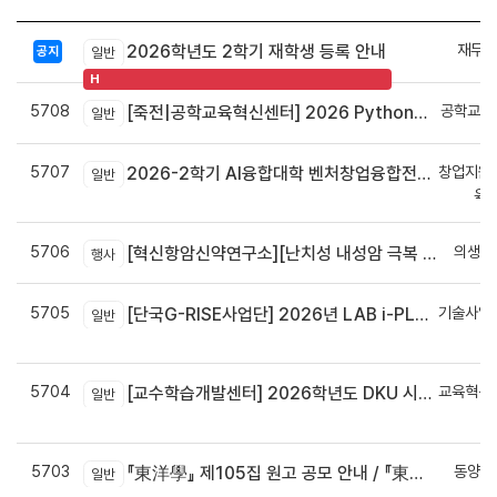
재무회
2026학년도 2학기 재학생 등록 안내
공지
일반
H
5708
공학교육
[죽전|공학교육혁신센터] 2026 Python으로 구현하는 AI 영상인식과 로봇팔 제어 프로그램 신청 안내
일반
5707
창업지원
2026-2학기 AI융합대학 벤처창업융합전공 안내
일반
육
5706
의생명
[혁신항암신약연구소][난치성 내성암 극복 차세대 신약개발 글로벌 사업단] 심포지엄 8월 24일 ~ 25일
행사
5705
기술사업
[단국G-RISE사업단] 2026년 LAB i-PLUG 프로그램 과제 공고(~10.9.(금)까지)
일반
정
5704
교육혁신
[교수학습개발센터] 2026학년도 DKU 시그니처 교수법 적용 교과목 개발 신청 안내
일반
신
5703
동양학
『東洋學』 제105집 원고 공모 안내 / 『東洋學』第105輯征稿启事 / Call for Papers : The Oriental Studies, the 105th Issue
일반