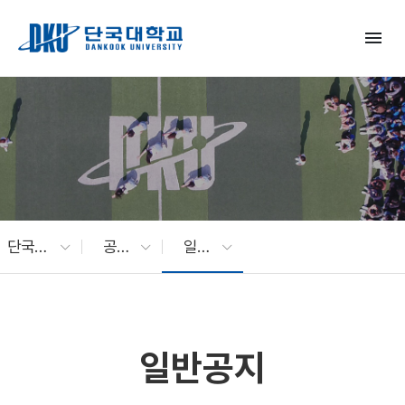
Skip to Main Content
menu
단국대 소식
공지사항
일반공지
일반공지