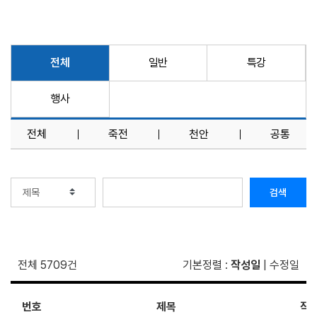
전체
일반
특강
행사
전체
죽전
천안
공통
검색
전체 5709건
기본정렬
:
작성일
|
수정일
번호
제목
작