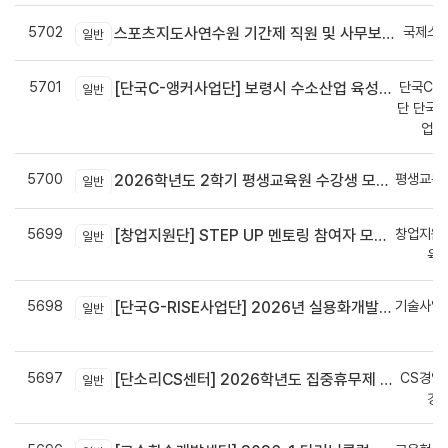
5702
국제스
스포츠지도사연수원 기간제 직원 및 사무보조원 채용 공고
일반
5701
단국C-R
[단국C-앵커사업단] 보령시 수소산업 육성을 위한 기업 지원사업 모집공고
일반
단 단국C
업지
5700
평생교육
2026학년도 2학기 평생교육원 수강생 모집안내
일반
5699
창업지원
[창업지원단] STEP UP 멘토링 참여자 모집(~7월 29일)
일반
육
5698
기술사업
[단국G-RISE사업단] 2026년 실용화개발 지원(Grant) 과제 공고_~8/14(금)까지
일반
정
5697
CS경영
[단소리CS센터] 2026학년도 집중휴무제 안내 (EMS 및 이메일 발송 접수기한 : 7/24(금) 오후 12시까지)
일반
경