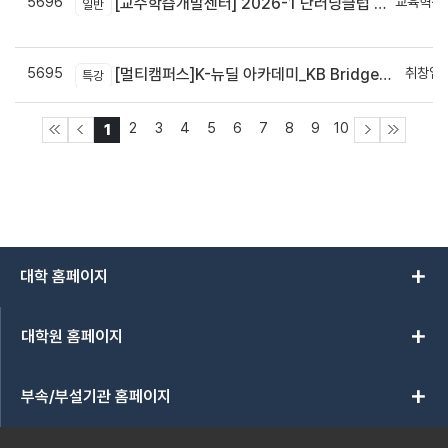
5696
교육혁신
[교수학습개발센터] 2026-1 단러닝클럽 Best Practice 공모전 결과 안내
일반
신
5695
취창업
[멀티캠퍼스]K-뉴딜 아카데미_KB Bridge 과정
특강
2
3
4
5
6
7
8
9
10
1
add
대학 홈페이지
add
대학원 홈페이지
add
부속/부설기관 홈페이지