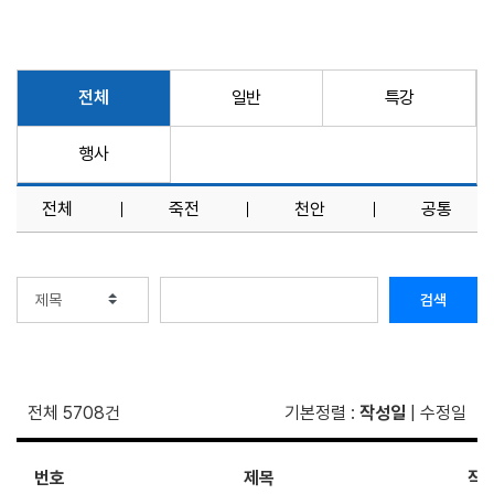
전체
일반
특강
행사
전체
죽전
천안
공통
검색
전체 5708건
기본정렬
:
작성일
|
수정일
번호
제목
작