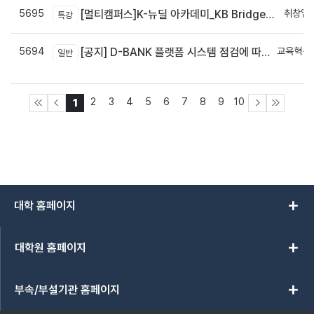
5695
취창업
[멀티캠퍼스]K-뉴딜 아카데미_KB Bridge 과정
특강
5694
교육혁신
[공지] D-BANK 플랫폼 시스템 점검에 따른 서비스 일시 중단 안내
일반
신
2
3
4
5
6
7
8
9
10
1
add
대학 홈페이지
add
대학원 홈페이지
add
부속/부설기관 홈페이지