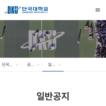
Skip to Main Content
menu
단국대 소식
공지사항
일반공지
일반공지