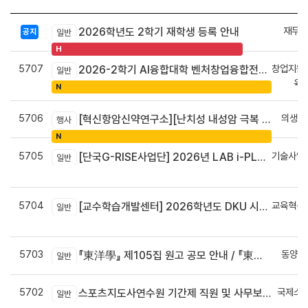
재무회
2026학년도 2학기 재학생 등록 안내
공지
일반
H
5707
창업지원
2026-2학기 AI융합대학 벤처창업융합전공 안내
일반
육
N
5706
의생명
[혁신항암신약연구소][난치성 내성암 극복 차세대 신약개발 글로벌 사업단] 심포지엄 8월 24일 ~ 25일
행사
N
5705
기술사업
[단국G-RISE사업단] 2026년 LAB i-PLUG 프로그램 과제 공고(~10.9.(금)까지)
일반
정
5704
교육혁신
[교수학습개발센터] 2026학년도 DKU 시그니처 교수법 적용 교과목 개발 신청 안내
일반
신
5703
동양학
『東洋學』 제105집 원고 공모 안내 / 『東洋學』第105輯征稿启事 / Call for Papers : The Oriental Studies, the 105th Issue
일반
5702
국제스
스포츠지도사연수원 기간제 직원 및 사무보조원 채용 공고
일반