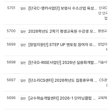
5701
단국C-R
[단국C-앵커사업단] 보령시 수소산업 육성을 위한 기업 지원사업 모집공고
일반
단 단국C
업지
5700
평생교육
2026학년도 2학기 평생교육원 수강생 모집안내
일반
5699
창업지원
[창업지원단] STEP UP 멘토링 참여자 모집(~7월 29일)
일반
육
5698
기술사업
[단국G-RISE사업단] 2026년 실용화개발 지원(Grant) 과제 공고_~8/14(금)까지
일반
정
5697
CS경영
[단소리CS센터] 2026학년도 집중휴무제 안내 (EMS 및 이메일 발송 접수기한 : 7/24(금) 오후 12시까지)
일반
경
5696
교육혁신
[교수학습개발센터] 2026-1 단러닝클럽 Best Practice 공모전 결과 안내
일반
신