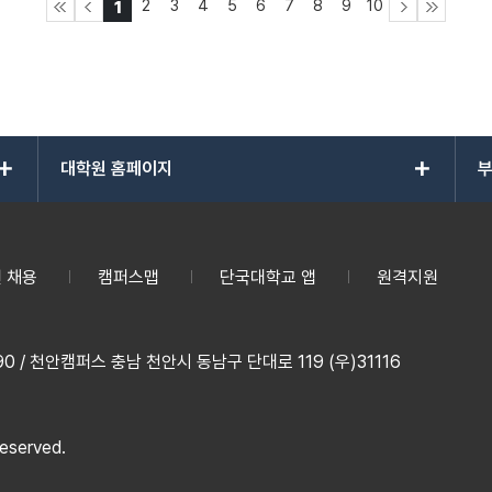
2
3
4
5
6
7
8
9
10
1
add
add
대학원 홈페이지
부
 채용
캠퍼스맵
단국대학교 앱
원격지원
 / 천안캠퍼스 충남 천안시 동남구 단대로 119 (우)31116
reserved.