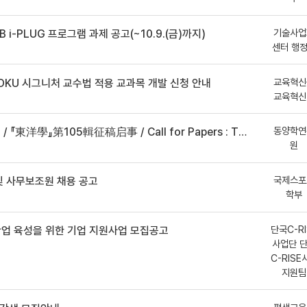
기술사업
B i-PLUG 프로그램 과제 공고(~10.9.(금)까지)
센터 행
교육혁신
DKU 시그니처 교수법 적용 교과목 개발 신청 안내
교육혁신
동양학연
事 / Call for Papers : The Oriental Studies, the 105th Issue
원
국제스포
 사무보조원 채용 공고
학부
단국C-RI
산업 육성을 위한 기업 지원사업 모집공고
사업단 
C-RISE
지원팀