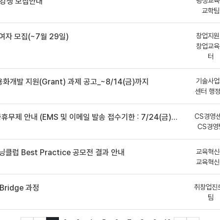
평생교육
수강생 모집안내
교학팀
창업지원
여자 모집(~7월 29일)
창업교육
터
기술사업
용화개발 지원(Grant) 과제 공고_~8/14(금)까지
센터 행
CS경영
안내 (EMS 및 이메일 발송 접수기한 : 7/24(금) 오후 12시까지)
CS경영
교육혁신
클럽 Best Practice 공모전 결과 안내
교육혁신
취창업진
ridge 과정
팀