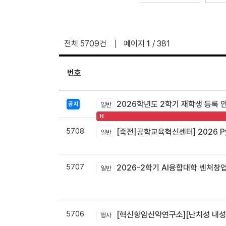
전체 5709건
페이지
1
/ 381
번호
2026학년도 2학기 재학생 등록 
공지
일반
H
5708
[죽전|공학교육혁신센터] 2026 Pyt
일반
5707
2026-2학기 AI융합대학 벤처창
일반
5706
[혁신항암신약연구소][난치성 내성암 극복
행사