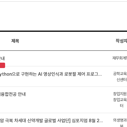
제목
작성
재무회계
안내
공학교육
hon으로 구현하는 AI 영상인식과 로봇팔 제어 프로그램 신청 안내
신센터
창업지원
업융합전공 안내
창업교육
터
의생명과
 차세대 신약개발 글로벌 사업단] 심포지엄 8월 24일 ~ 25일
부