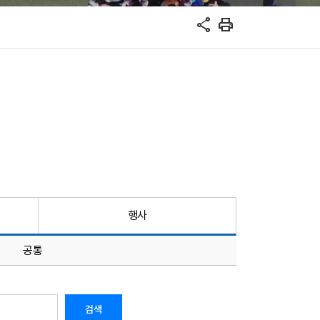
share
print
행사
공통
검색