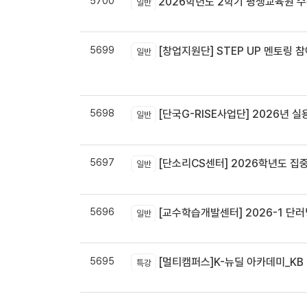
5700
2026학년도 2학기 평생교육원 
일반
5699
[창업지원단] STEP UP 멘토링 참
일반
5698
[단국G-RISE사업단] 2026년 실
일반
5697
[단소리CS센터] 2026학년도 집중휴무제 
일반
5696
[교수학습개발센터] 2026-1 단러닝
일반
5695
[멀티캠퍼스]K-뉴딜 아카데미_KB B
특강