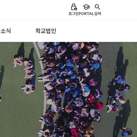
lock_person
school
search
로그인
PORTAL
검색
 소식
학교법인