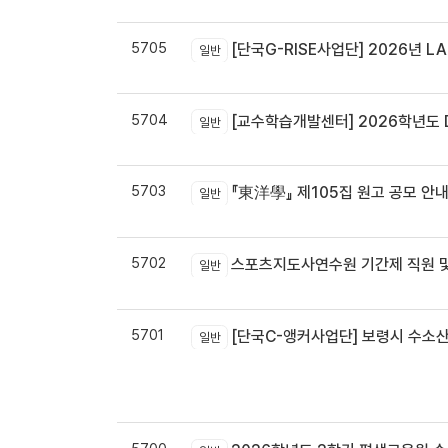
5705
[단국G-RISE사업단] 2026년 LA
일반
5704
[교수학습개발센터] 2026학년도 
일반
5703
『東洋學』 제105집 원고 공모 안내 / 『東洋學』第105輯征稿启
일반
5702
스포츠지도사연수원 기간제 직원 및
일반
5701
[단국C-앵커사업단] 보령시 수소
일반